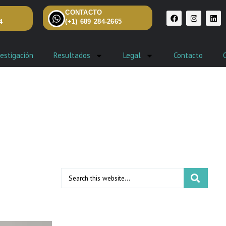
CONTACTO
(+1) 689 284-2665
4
estigación
Resultados
Legal
Contacto