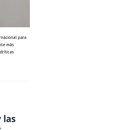
rnacional para
ente más
dríticas
 las
r