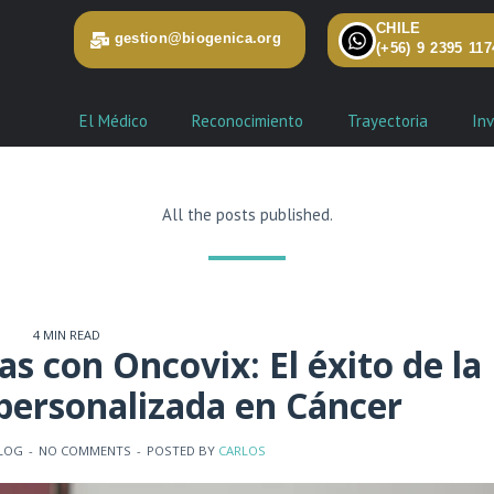
CHILE
gestion@biogenica.org
(+56) 9 2395 117
El Médico
Reconocimiento
Trayectoria
Inv
All the posts published.
4 MIN READ
 con Oncovix: El éxito de la
personalizada en Cáncer
LOG
-
NO COMMENTS
-
POSTED BY
CARLOS