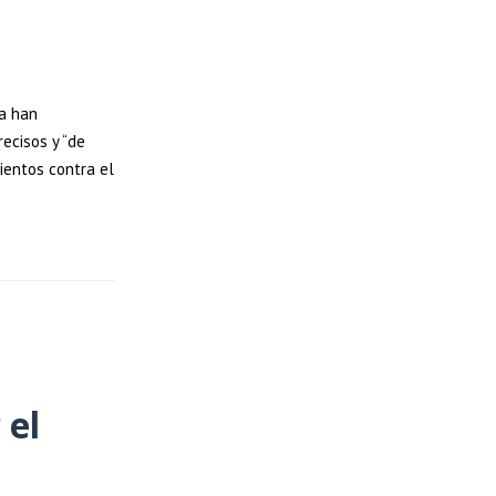
ía han
ecisos y “de
ientos contra el
 el