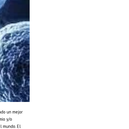
ado un mejor
mio y/o
l mundo. El