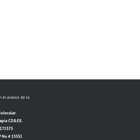
1 MIN READ
n el avance de la
olecular.
rapia CD&EX.
 172373
P No # 15332