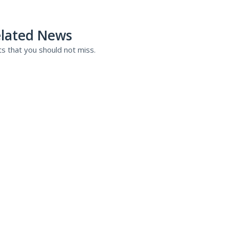
lated News
s that you should not miss.
tamientos
El tratamiento del
ares han logrado
nivel mundial
 el porcentaje en
23 DE MAY DE 2024
-
POSTED BY
SEBA
ión del cáncer en
El tratamiento del cáncer a nivel mu
beneficiado con tratamientos cada
24
-
POSTED BY
SEBASTIAN
oportunos, precisos y seguros que 
s moleculares han logrado
Read More →
entaje en la curación del cáncer en
os países latinoamericanos
BLOG