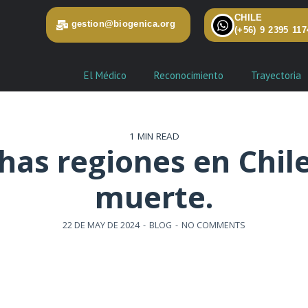
CHILE
gestion@biogenica.org
(+56) 9 2395 117
El Médico
Reconocimiento
Trayectoria
1 MIN READ
has regiones en Chile,
muerte.
22 DE MAY DE 2024
-
BLOG
-
NO COMMENTS