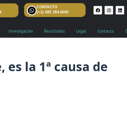
CONTACTO
(+1) 689 284-2665
4
Investigación
Resultados
Legal
Contacto
 es la 1ª causa de