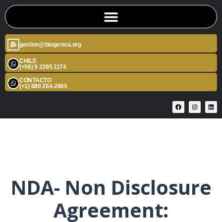
gestion@biogenica.org
CHILE
(+56) 9 2395 1174
CONTACTO
(+1) 689 284-2665
NDA- Non Disclosure
Agreement: