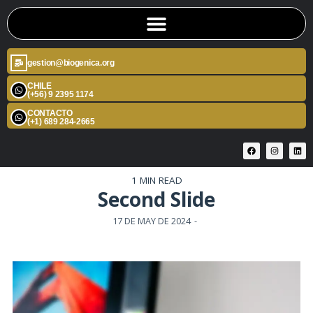
gestion@biogenica.org
CHILE
(+56) 9 2395 1174
CONTACTO
(+1) 689 284-2665
1 MIN READ
Second Slide
17 DE MAY DE 2024
-