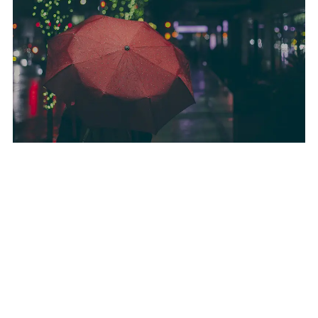
WORKING TILL LATE AS USUAL
STUNNING NIGHT
SHOOTINGS
REQUEST QUOTE
VIEW OUR WORK