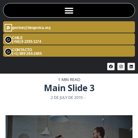
gestion@biogenica.org
CHILE
(+56) 9 2395 1174
CONTACTO
(+1) 689 284-2665
1 MIN READ
Main Slide 3
2 DE JULY DE 2015
-