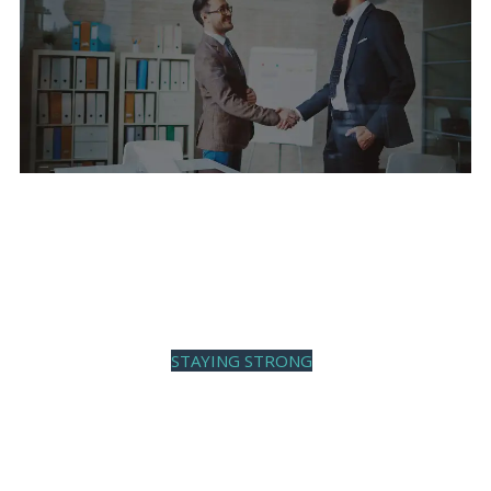
OUR WORKS SPEAKS OUT LOUD
CLIENT
SATISFACTION
STAYING STRONG
VIEW OUR WORK