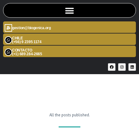
gestion@biogenica.org
CHILE
(+56) 9 2395 1174
CONTACTO
(+1) 689 284-2665
All the posts published.