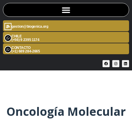
gestion@biogenica.org
CHILE
(+56) 9 2395 1174
CONTACTO
(+1) 689 284-2665
Oncología Molecular