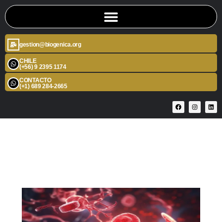
gestion@biogenica.org
CHILE
(+56) 9 2395 1174
CONTACTO
(+1) 689 284-2665