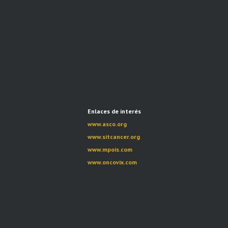
Enlaces de interés
www.asco.org
www.sitcancer.org
www.mpois.com
www.oncovix.com