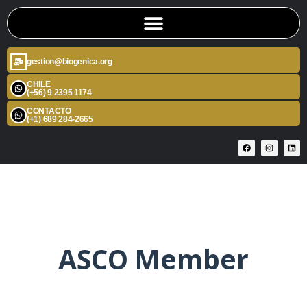
gestion@biogenica.org
CHILE
(+56) 9 2395 1174
CONTACTO
(+1) 689 284-2665
ASCO Member